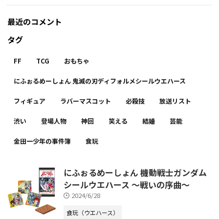
最近のコメント
タグ
FF
TCG
おもちゃ
にふぉるめーしょん 鬼滅の刃ディフォルメシールウエハース
フィギュア
ラバーマスコット
必殺技
放送リスト
渋い
登場人物
神回
笑える
結婚
芸能
金田一少年の事件簿
食玩
にふぉるめーしょん 機動戦士ガンダム
シールウエハース ～戦いの序曲～
2024/6/28
食玩（ウエハース）