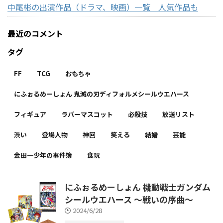
中尾彬の出演作品（ドラマ、映画）一覧 人気作品も
最近のコメント
タグ
FF
TCG
おもちゃ
にふぉるめーしょん 鬼滅の刃ディフォルメシールウエハース
フィギュア
ラバーマスコット
必殺技
放送リスト
渋い
登場人物
神回
笑える
結婚
芸能
金田一少年の事件簿
食玩
にふぉるめーしょん 機動戦士ガンダム
シールウエハース ～戦いの序曲～
2024/6/28