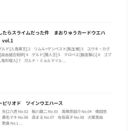
したらスライムだった件 まおりゅうカードウエハ
vol.1
グルド[人鬼導王] 2 リムル=テンペスト[転生者] 3 ユウキ・カグ
[自由組合総帥] 4 ゲルド[猪人王] 5 クロベエ[鍛造鋼心] 6 ゴブ
人鬼料理人] 7 ガルド・ミョルマイル ...
ーピリオド ツインウエハース
1 矢口八虎 No.02 鮎川龍二 No.03 高橋世田介 No.04 橋田悠
5 桑名マキ No.06 森まる No.07 佐伯昌子 No.08 大葉真由
 歌島 No.1 ...