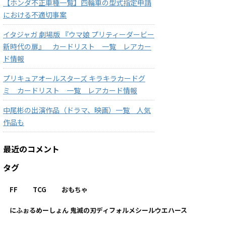
【ホンダ不正車種一覧】四輪車の型式指定申請
における不適切事案
イタジャガ 劇場版 『ウマ娘 プリティーダービー
新時代の扉』 カードリスト 一覧 レアカー
ド情報
プリキュアオールスターズ キラキラカードグ
ミ カードリスト 一覧 レアカード情報
中尾彬の出演作品（ドラマ、映画）一覧 人気
作品も
最近のコメント
タグ
FF
TCG
おもちゃ
にふぉるめーしょん 鬼滅の刃ディフォルメシールウエハース