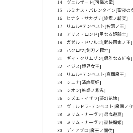
14 ヴェルザード[可憐氷竜]
15 ルミナス・バレンタイン[聖夜の
16 ヒナタ・サカグチ[終焉ノ斬突]
17 リムル=テンペスト[智慧ノ王]
18 アリス・ロンド[勇なる姫騎士]
19 ガゼル・ドワルゴ[武装国家ノ王]
20 ハクロウ[剣刃ノ極地]
21 ギィ・クリムゾン[優雅なる紅帝]
22 イジス[鏡界女王]
23 リムル=テンペスト[真覇魔王]
24 シュナ[清廉夏姫]
25 シオン[魅惑ノ紫鬼]
26 シズエ・イザワ[夢幻花嫁]
27 ヴェルドラ=テンペスト[魔国ノ守
28 ミリム・ナーヴァ[最高遊夏]
29 ミリム・ナーヴァ[豪快魔姫]
30 ディアブロ[魔王ノ闇従]