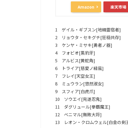
Amazon
楽天市場
1 ゲイル・ギブスン[地精霊宿者]
2 リョウタ・セキグチ[狂穏共存]
3 ケンヤ・ミサキ[勇者ノ器]
4 フォビオ[黒豹牙]
5 アルビス[黄蛇角]
6 トライア[慈愛ノ緑風]
7 フレイ[天空女王]
8 ミュウラン[悠然淑女]
9 スフィア[白虎爪]
10 ソウエイ[完遂忍鬼]
11 ダグリュール[拳覇魔王]
12 ベニマル[無敗大将]
13 レオン・クロムウェル[白金の剣王