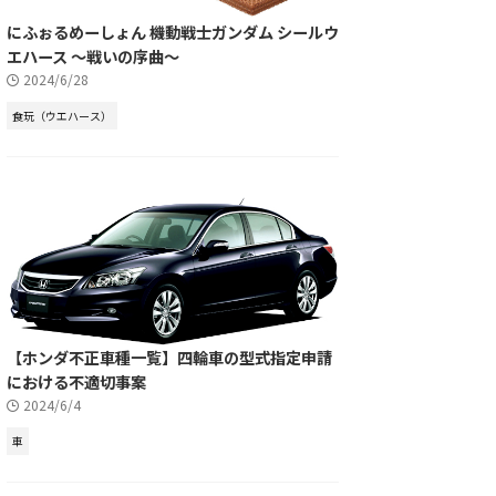
にふぉるめーしょん 機動戦士ガンダム シールウ
エハース ～戦いの序曲～
2024/6/28
食玩（ウエハース）
【ホンダ不正車種一覧】四輪車の型式指定申請
における不適切事案
2024/6/4
車