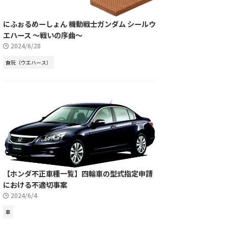
にふぉるめーしょん 機動戦士ガンダム シールウ
エハース ～戦いの序曲～
2024/6/28
食玩（ウエハース）
【ホンダ不正車種一覧】四輪車の型式指定申請
における不適切事案
2024/6/4
車