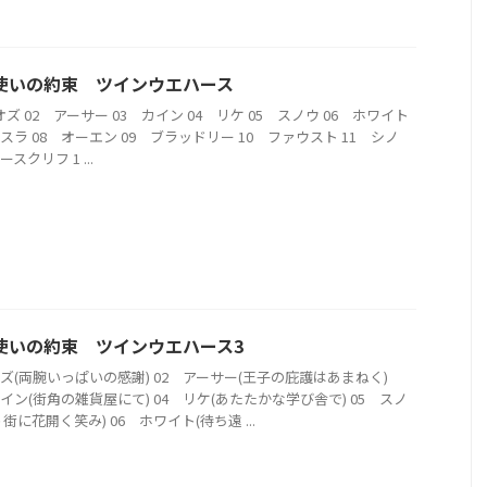
使いの約束 ツインウエハース
オズ 02 アーサー 03 カイン 04 リケ 05 スノウ 06 ホワイト
ミスラ 08 オーエン 09 ブラッドリー 10 ファウスト 11 シノ
ースクリフ 1 ...
使いの約束 ツインウエハース3
オズ(両腕いっぱいの感謝) 02 アーサー(王子の庇護はあまねく)
カイン(街角の雑貨屋にて) 04 リケ(あたたかな学び舎で) 05 スノ
街に花開く笑み) 06 ホワイト(待ち遠 ...