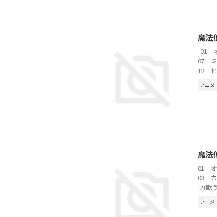
魔法
01 
07 
12 ヒ
アニメ
魔法
01 
03 
ウ(歌う
アニメ