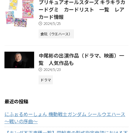
プリキュアオールスターズ キラキラカ
ードグミ カードリスト 一覧 レア
カード情報
2024/5/25
食玩（ウエハース）
中尾彬の出演作品（ドラマ、映画）一
覧 人気作品も
2024/5/23
ドラマ
最近の投稿
にふぉるめーしょん 機動戦士ガンダム シールウエハース
～戦いの序曲～
【ホンダ不正車種一覧】四輪車の型式指定申請における不