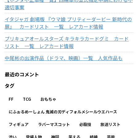
適切事案
イタジャガ 劇場版 『ウマ娘 プリティーダービー 新時代の
扉』 カードリスト 一覧 レアカード情報
プリキュアオールスターズ キラキラカードグミ カード
リスト 一覧 レアカード情報
中尾彬の出演作品（ドラマ、映画）一覧 人気作品も
最近のコメント
タグ
FF
TCG
おもちゃ
にふぉるめーしょん 鬼滅の刃ディフォルメシールウエハース
フィギュア
ラバーマスコット
必殺技
放送リスト
渋い
登場人物
神回
笑える
結婚
芸能