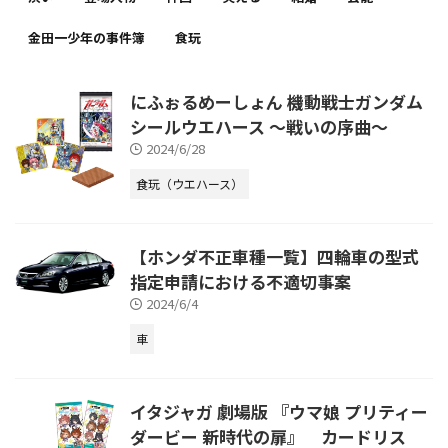
金田一少年の事件簿
食玩
にふぉるめーしょん 機動戦士ガンダム
シールウエハース ～戦いの序曲～
2024/6/28
食玩（ウエハース）
【ホンダ不正車種一覧】四輪車の型式
指定申請における不適切事案
2024/6/4
車
イタジャガ 劇場版 『ウマ娘 プリティー
ダービー 新時代の扉』 カードリス